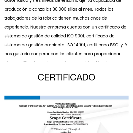
automática y tres líneas de ensamblaje. La capacidad de
producción alcanza las 30,000 sillas al mes. Todos los
trabajadores de la fábrica tienen muchos años de
experiencia. Nuestra empresa cuenta con un certificado de
sistema de gestión de calidad ISO 9001, certificado de
sistema de gestión ambiental ISO 14001, certificado BSCI y. Y
nos gustaría cooperar con los clientes para proporcionar
otros certificados o documentos especiales. Nuestra
empresa cuenta con un equipo de control de calidad
CERTIFICADO
profesional y una sala de pruebas para garantizar la calidad
del producto. Nuestro alcance de producto cubre sillas y
accesorios de oficina, sillas de comedor, sillas de ocio y sillas
de banda. Y las sillas de oficina y las sillas de plástico son
nuestros productos patentados. Nuestro departamento de
I+D desarrolla dos o tres nuevas sillas de oficina y más de