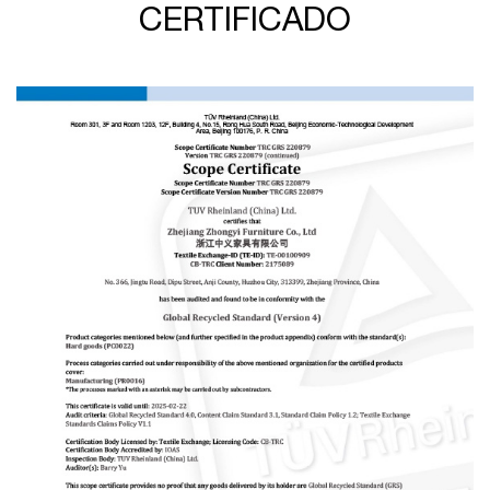
CERTIFICADO
empresa cuenta con un equipo de control de calidad
profesional y una sala de pruebas para garantizar la calidad
del producto. Nuestro alcance de producto cubre sillas y
accesorios de oficina, sillas de comedor, sillas de ocio y sillas
de banda. Y las sillas de oficina y las sillas de plástico son
nuestros productos patentados. Nuestro departamento de
I+D desarrolla dos o tres nuevas sillas de oficina y más de
diez productos nuevos cada año. Insistiremos en invertir en
nuevos productos desarrollando y ofreciendo competencia
a nuestros clientes. “Brindar productos que satisfagan las
necesidades del cliente, control de calidad, comunicación
oportuna y efectiva” es el núcleo de nuestro servicio.
Siempre creemos que la buena reputación es la base de
una cooperación a largo plazo. Ahora hemos atendido a